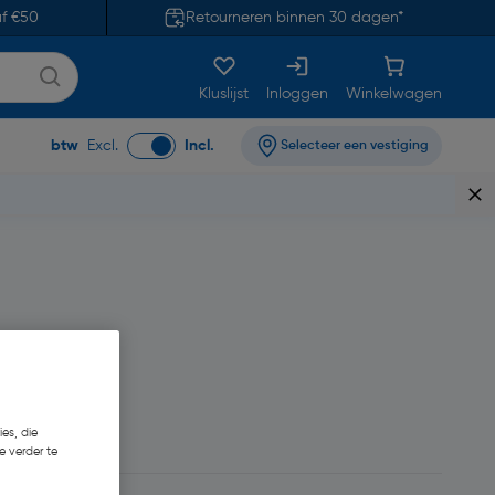
af €50
Retourneren binnen 30 dagen*
Kluslijst
Inloggen
Winkelwagen
btw
Excl.
Incl.
Selecteer een vestiging
,07
es, die
e verder te