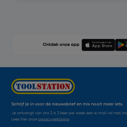
Soortgelijke artikelen
Downloaden in de
D
Ontdek onze app
App Store
Schrijf je in voor de nieuwsbrief en mis nooit meer iets.
Je ontvangt van ons 2 à 3 keer per week een e-mail vol met insp
Lees hier onze
privacyverklaring
.