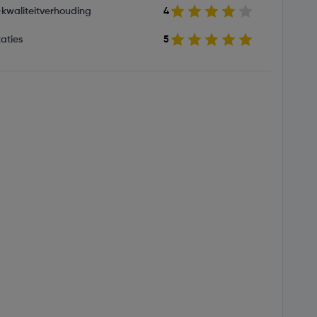
s-kwaliteitverhouding
4
aties
5