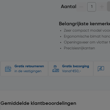
Aantal
Belangrijkste kenmerk
Zeer compact model voor 
Ergonomische bimat han
Openingsveer om vlotter 
Precisiesnijkanten
Gratis retourneren
Gratis bezorging
in de vestigingen
Vanaf €50,-
Gemiddelde klantbeoordelingen