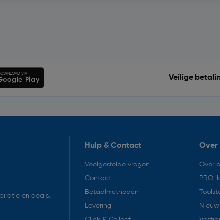
OWNLOAD VIA
Veilige betali
Google Play
Hulp & Contact
Over 
Veelgestelde vragen
Over 
Contact
PRO-k
Betaalmethoden
Toolst
iratie en deals.
Levering
Nieuws
Click & Collect
Vestig