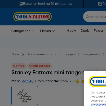
Bestel en haal na 10 minuten op
94
Nieuw
Deals
Folder
Categorieën
Merken
|
Thuis
Handgereedschap
Tangen
Tangensets
Op = Op
GRATIS ratelset
Stanley Fatmax mini tangenset 6-de
Merk:
Stanley
| Productcode: 12667
| 4.1
8
Om je beter t
noodzakelijk
verbeteren. 
privacyverk