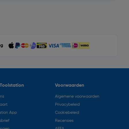
ng
Toolstation
Voorwaarden
ons
Algemene voorwaarden
aart
Privacybeleid
ation App
Cookiebeleid
brief
Recensies
ingen
AEEA