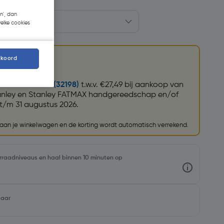
n', dan
welke cookies
kkoord
atmax ratelset (32198)
t.w.v. €27,49 bij aankoop van
anley en Stanley FATMAX handgereedschap en/of
t/m 31 augustus 2026.
e aan je winkelwagen en de korting wordt automatisch verrekend.
oorraadniveaus en haal binnen 10 minuten op
baar