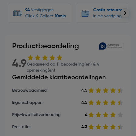
94
Vestigingen
Gratis retourneren
Click & Collect
10min
in de vestigingen
Productbeoordeling
4.9
Gebaseerd op 11 beoordeling(en) & 4
opmerking(en)
Gemiddelde klantbeoordelingen
Betrouwbaarheid
4.5
Eigenschappen
4.5
Prijs-kwaliteitverhouding
4
Prestaties
4.3