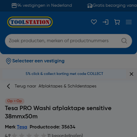
94 vestigingen in Nederland
Gratis bezorging vanaf
Selecteer een vestiging
5% click & collect korting met code COLLECT
Terug naar
Afplaktapes & Schilderstapes
Op = Op
Tesa PRO Washi afplaktape sensitive
38mmx50m
Merk
Tesa
Productcode: 35634
4.9
11 beoordeling(en)