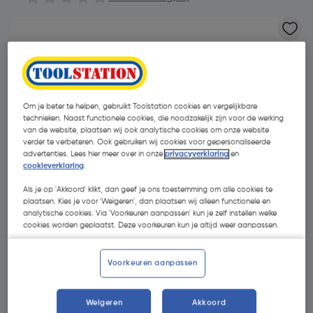
Om je beter te helpen, gebruikt Toolstation cookies en vergelijkbare
technieken. Naast functionele cookies, die noodzakelijk zijn voor de werking
van de website, plaatsen wij ook analytische cookies om onze website
verder te verbeteren. Ook gebruiken wij cookies voor gepersonaliseerde
advertenties. Lees hier meer over in onze
privacyverklaring
en
cookieverklaring
.
Als je op 'Akkoord' klikt, dan geef je ons toestemming om alle cookies te
plaatsen. Kies je voor 'Weigeren', dan plaatsen wij alleen functionele en
analytische cookies. Via 'Voorkeuren aanpassen' kun je zelf instellen welke
cookies worden geplaatst. Deze voorkeuren kun je altijd weer aanpassen.
€ 6,14
| Excl. btw € 5,07
€ 0,12/m
Voorkeuren aanpassen
Weigeren
Akkoord
Kies productvariant
(1)