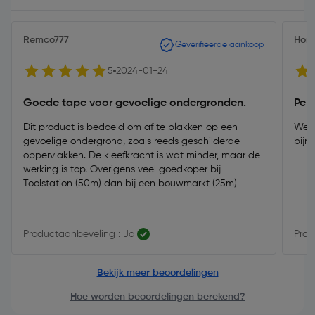
Remco777
Hor
Geverifieerde aankoop
5
2024-01-24
Goede tape voor gevoelige ondergronden.
Perf
Dit product is bedoeld om af te plakken op een
Wel 
gevoelige ondergrond, zoals reeds geschilderde
bijn
oppervlakken. De kleefkracht is wat minder, maar de
werking is top. Overigens veel goedkoper bij
Toolstation (50m) dan bij een bouwmarkt (25m)
Productaanbeveling : Ja
Prod
Bekijk meer beoordelingen
Hoe worden beoordelingen berekend?