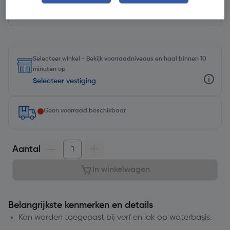
Selecteer winkel - Bekijk voorraadniveaus en haal binnen 10
minuten op
Selecteer vestiging
Geen voorraad beschikbaar
Aantal
In winkelwagen
Belangrijkste kenmerken en details
Kan worden toegepast bij verf en lak op waterbasis.