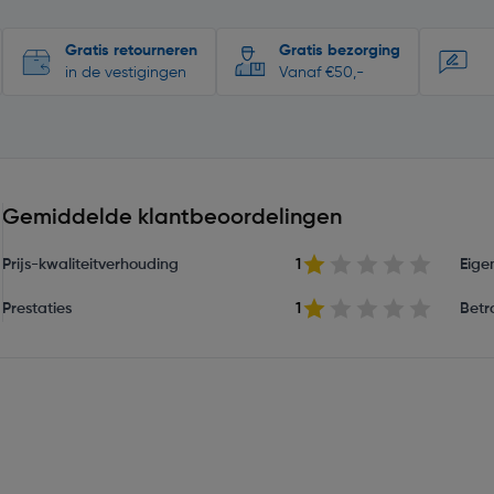
Gratis retourneren
Gratis bezorging
in de vestigingen
Vanaf €50,-
Gemiddelde klantbeoordelingen
Prijs-kwaliteitverhouding
1
Eige
Prestaties
1
Betr