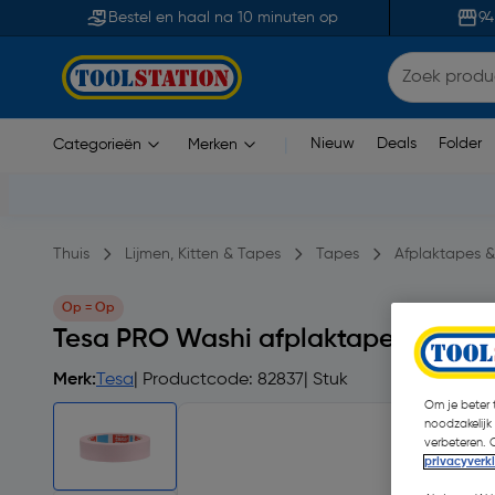
Bestel en haal na 10 minuten op
94
Nieuw
Deals
Folder
Categorieën
Merken
|
Thuis
Lijmen, Kitten & Tapes
Tapes
Afplaktapes &
Op = Op
Tesa PRO Washi afplaktape sensit
Merk:
Tesa
| Productcode: 82837
| Stuk
Om je beter t
noodzakelijk
verbeteren. 
privacyverk