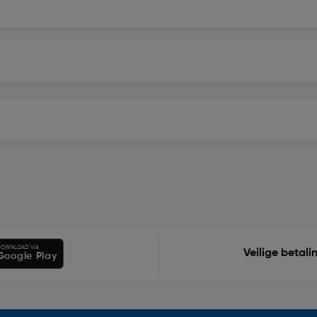
OWNLOAD VIA
Veilige betali
Google Play