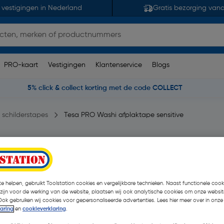
 vestigingen in Nederland
Gratis bezorging van
PRO-kaart
Vestigingen
Klantenservice
Blogs
5% click & collect korting met de code COLLECT
 schilderstapes
Tesa PRO Washi afplaktape sensitive
ive 25mmx50m
e helpen, gebruikt Toolstation cookies en vergelijkbare technieken. Naast functionele cooki
€ 4,54
 zijn voor de werking van de website, plaatsen wij ook analytische cookies om onze websit
Ook gebruiken wij cookies voor gepersonaliseerde advertenties. Lees hier meer over in onze
€ 4,05
| Excl. btw € 3,35
laring
en
cookieverklaring
.