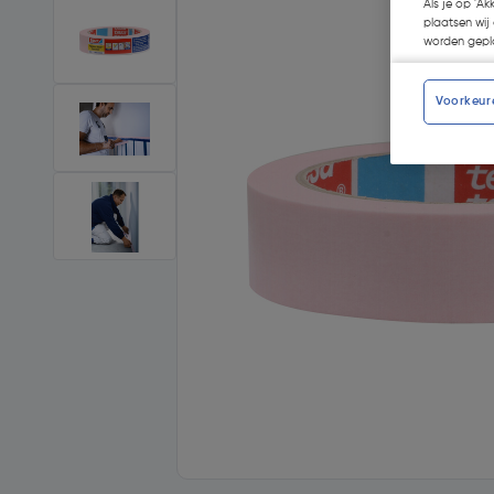
Als je op 'Ak
plaatsen wij 
worden gepla
Voorkeur