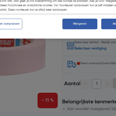
koord' klikt, dan geef je ons toestemming om alle cookies te plaatsen. Kies je voor 'Weigere
alleen functionele en analytische cookies. Via 'Voorkeuren aanpassen' kun je zelf instellen 
Kies productvariant
(1)
atst. Deze voorkeuren kun je altijd weer aanpassen.
en aanpassen
Weigeren
A
Selecteer winkel - Bekijk v
Selecteer vestiging
Geen voorraad beschik
Aantal
- 11 %
Belangrijkste kenmerk
Kan worden toegepast bij 