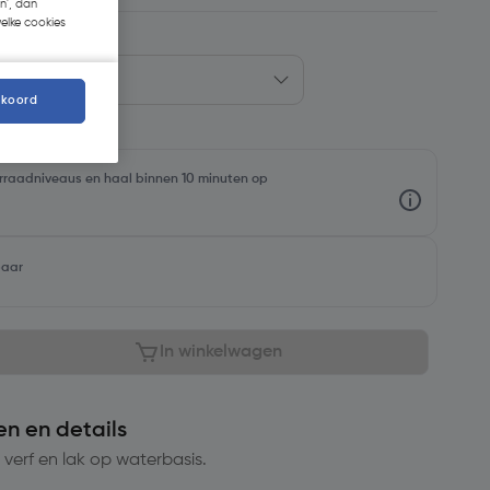
n', dan
welke cookies
kkoord
oorraadniveaus en haal binnen 10 minuten op
baar
In winkelwagen
en en details
verf en lak op waterbasis.