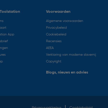
Toolstation
Voorwaarden
ons
Algemene voorwaarden
aart
Privacybeleid
ation App
Cookiebeleid
brief
Recensies
ingen
AEEA
ures
Verklaring van moderne slavernij
ap
Copyright
Blogs, nieuws en advies
Privacyverklaring
Cookiebeleid