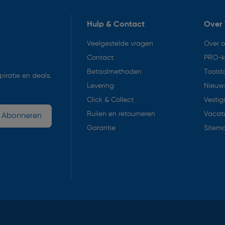
Hulp & Contact
Over 
Veelgestelde vragen
Over 
Contact
PRO-k
Betaalmethoden
Toolst
iratie en deals.
Levering
Nieuws
Click & Collect
Vestig
Ruilen en retourneren
Vacat
Abonneren
Garantie
Sitem