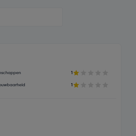
nschappen
1
ouwbaarheid
1