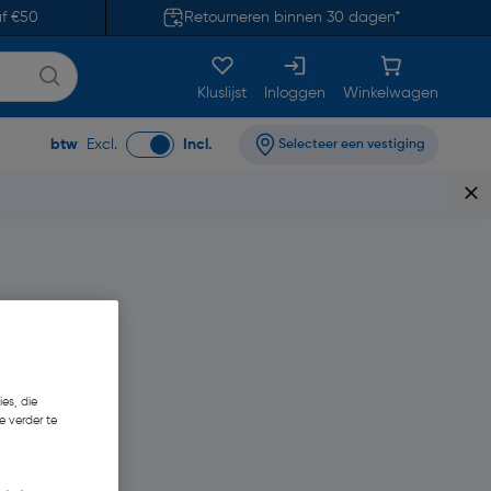
af €50
Retourneren binnen 30 dagen*
Kluslijst
Inloggen
Winkelwagen
btw
Excl.
Incl.
Selecteer een vestiging
es, die
e verder te
€ 0,08/m