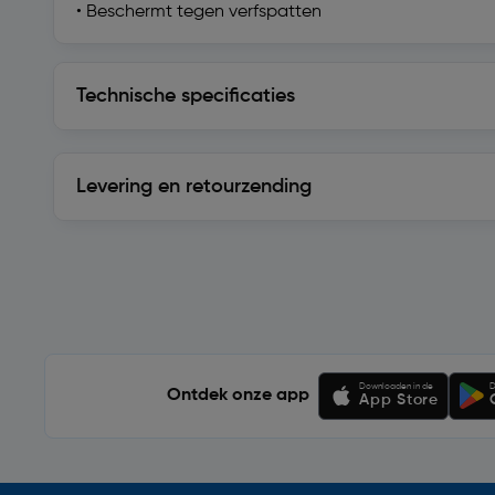
• Beschermt tegen verfspatten
Technische specificaties
Technische specificaties
Levering en retourzending
Levering en retourzending
Soortgelijke artikelen
Downloaden in de
D
Ontdek onze app
App Store