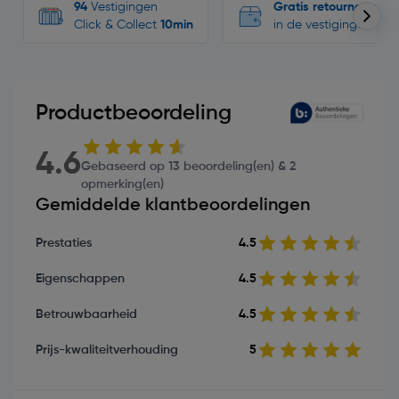
94
Vestigingen
Gratis retourneren
Click & Collect
10min
in de vestigingen
Productbeoordeling
4.6
Gebaseerd op 13 beoordeling(en) & 2
opmerking(en)
Gemiddelde klantbeoordelingen
Prestaties
4.5
Eigenschappen
4.5
Betrouwbaarheid
4.5
Prijs-kwaliteitverhouding
5