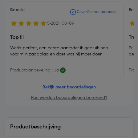
Brunsie
Erni
Geverifieerde aankoop
5
2021-08-09
Top !!!
Tre
Werkt perfect, een echte aanrader ik gebruik heb
Prim
voor mijn zaagblad en doet wat hij moet doen
degel
Productaanbeveling : Ja
Prod
Bekijk meer beoordelingen
Hoe worden beoordelingen berekend?
Productbeschrijving