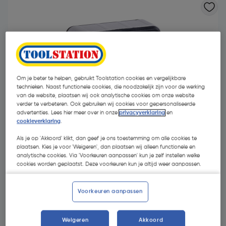
Om je beter te helpen, gebruikt Toolstation cookies en vergelijkbare
technieken. Naast functionele cookies, die noodzakelijk zijn voor de werking
van de website, plaatsen wij ook analytische cookies om onze website
verder te verbeteren. Ook gebruiken wij cookies voor gepersonaliseerde
advertenties. Lees hier meer over in onze
privacyverklaring
en
cookieverklaring
.
Als je op 'Akkoord' klikt, dan geef je ons toestemming om alle cookies te
plaatsen. Kies je voor 'Weigeren', dan plaatsen wij alleen functionele en
analytische cookies. Via 'Voorkeuren aanpassen' kun je zelf instellen welke
cookies worden geplaatst. Deze voorkeuren kun je altijd weer aanpassen.
€ 25,72
| Excl. btw € 21,26
Voorkeuren aanpassen
Selecteer winkel - Bekijk voorraadniveaus en haal binnen 10
Weigeren
Akkoord
minuten op