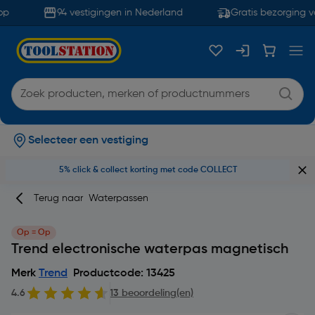
p
94 vestigingen in Nederland
Gratis bezorging va
Selecteer een vestiging
5% click & collect korting met code COLLECT
Terug naar
Waterpassen
Op = Op
Trend electronische waterpas magnetisch
Merk
Trend
Productcode: 13425
4.6
13 beoordeling(en)