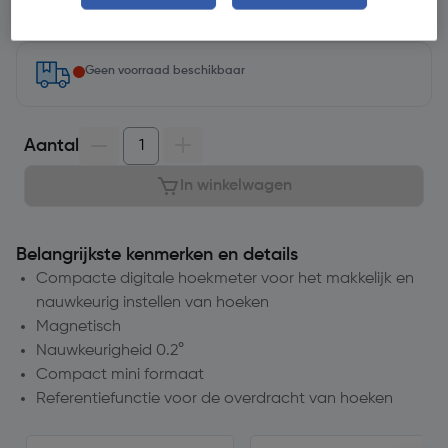
Selecteer vestiging
Geen voorraad beschikbaar
Aantal
In winkelwagen
Belangrijkste kenmerken en details
Compacte digitale hoekmeter voor het makkelijk en
nauwkeurig instellen van hoeken
Magnetisch
Nauwkeurigheid 0.2°
Compact mini formaat
Referentiefunctie voor de overdracht van hoeken