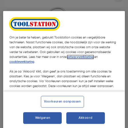
Om je beter te helpen, gebruikt Toolstation cookies en vergelijkbare
technieken. Naast functionele cookies, die noodzakelijk zijn voor de werking
van de website, plaatsen wij ook analytische cookies om onze website
- 24 %
verder te verbeteren. Ook gebruiken wij cookies voor gepersonaliseerde
advertenties. Lees hier meer over in onze
privacyverklaring
en
cookieverklaring
.
Als je op 'Akkoord' klikt, dan geef je ons toestemming om alle cookies te
plaatsen. Kies je voor 'Weigeren', dan plaatsen wij alleen functionele en
analytische cookies. Via 'Voorkeuren aanpassen' kun je zelf instellen welke
cookies worden geplaatst. Deze voorkeuren kun je altijd weer aanpassen.
€ 8,92
€ 6,75
| Excl. btw € 5,58
Voorkeuren aanpassen
Weigeren
Akkoord
Kies productvariant
(1)