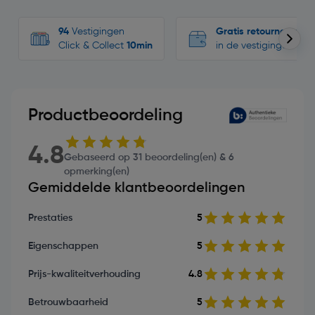
94
Vestigingen
Gratis retourneren
Click & Collect
10min
in de vestigingen
Productbeoordeling
4.8
Gebaseerd op 31 beoordeling(en) & 6
opmerking(en)
Gemiddelde klantbeoordelingen
Prestaties
5
Eigenschappen
5
Prijs-kwaliteitverhouding
4.8
Betrouwbaarheid
5