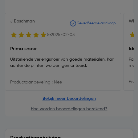
J Boschman
Wim
Geverifieerde aankoop
5
2025-02-03
Prima snoer
Ide
Uitstekende verlengsnoer van goede materialen. Kan
Fant
achter de plinten worden gemonteerd.
met 
Prod
Productaanbeveling : Nee
Bekijk meer beoordelingen
Hoe worden beoordelingen berekend?