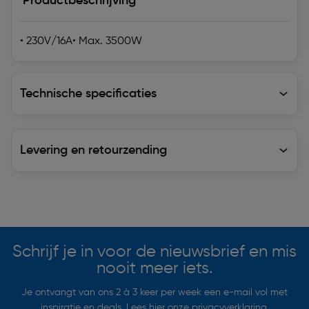
Productbeschrijving
• 230V/16A• Max. 3500W
Technische specificaties
Technische specificaties
Levering en retourzending
Levering en retourzending
Soortgelijke artikelen
Schrijf je in voor de nieuwsbrief en mis
nooit meer iets.
Je ontvangt van ons 2 à 3 keer per week een e-mail vol met
inspiratie en deals. Lees hier onze
privacyverklaring
.