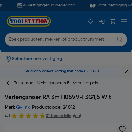
94 vestigingen in Nederland
Gratis bezorging va
Selecteer een vestiging
5% click & collect korting met code COLLECT
Terug naar
Verlengsnoeren En Kabelhaspels
Verlengsnoer RA 3m H05VV-F3G1,5 Wit
Merk
Q-link
Productcode: 24012
4.8
31 beoordeling(en)