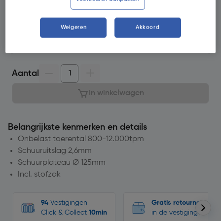
Selecteer vestiging
Weigeren
Akkoord
Geen voorraad beschikbaar
Aantal
In winkelwagen
Belangrijkste kenmerken en details
Onbelast toerental 800-12.000tpm
Schuuruitslag 2,6mm
Schuurplateau Ø 125mm
Incl. stofzak
94
Vestigingen
Gratis retourneren
Click & Collect
10min
in de vestigingen