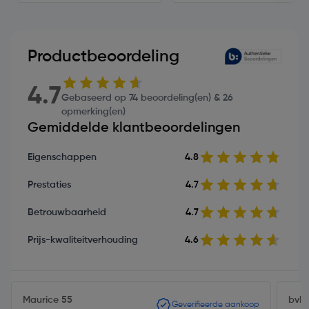
Productbeoordeling
4.7
Gebaseerd op 74 beoordeling(en) & 26
opmerking(en)
Gemiddelde klantbeoordelingen
Eigenschappen
4.8
Prestaties
4.7
Betrouwbaarheid
4.7
Prijs-kwaliteitverhouding
4.6
Maurice 55
bvb
Geverifieerde aankoop