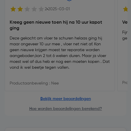
2
2025-03-01
Kreeg geen nieuwe toen hij na 10 uur kapot
Ver
ging
Fijn
Deze gekocht om vloer te schuren helaas ging hij
gelu
maar ongeveer 10 uur mee , vloer net niet af. Kon
geen nieuwe krijgen moest ter reparatie worden
aangeboden,kon 2 tot 6 weken duren. Maar ja vloer
moest wel af dus heb er nog een moeten kopen . Dat
vond ik wel beetje tegen vallen.
Prod
Productaanbeveling : Nee
Bekijk meer beoordelingen
Hoe worden beoordelingen berekend?