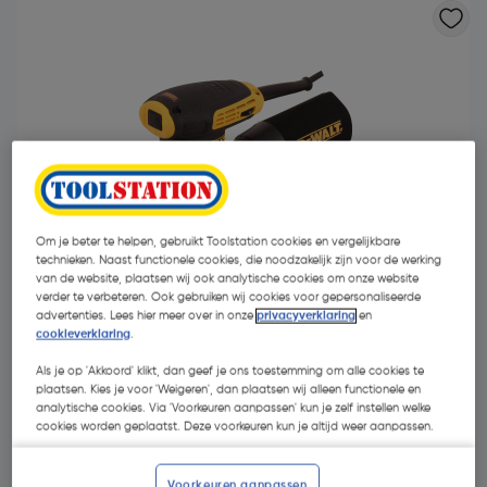
Om je beter te helpen, gebruikt Toolstation cookies en vergelijkbare
technieken. Naast functionele cookies, die noodzakelijk zijn voor de werking
van de website, plaatsen wij ook analytische cookies om onze website
verder te verbeteren. Ook gebruiken wij cookies voor gepersonaliseerde
advertenties. Lees hier meer over in onze
privacyverklaring
en
cookieverklaring
.
€ 140,72
Als je op 'Akkoord' klikt, dan geef je ons toestemming om alle cookies te
| Excl. btw € 116,30
plaatsen. Kies je voor 'Weigeren', dan plaatsen wij alleen functionele en
analytische cookies. Via 'Voorkeuren aanpassen' kun je zelf instellen welke
cookies worden geplaatst. Deze voorkeuren kun je altijd weer aanpassen.
Selecteer winkel - Bekijk voorraadniveaus en haal binnen 10
minuten op
Voorkeuren aanpassen